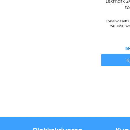
Lexmark 2
t
Tonerkassett 
24016SE Sva
18
K