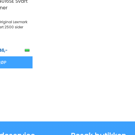
4016SE Svart
oner
Original Lexmark
rt 2500 sider
46,-
JØP