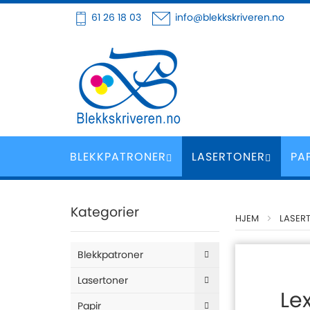
Hoppe
61 26 18 03
info@blekkskriveren.no
til
innhold
BLEKKPATRONER
LASERTONER
PA
Kategorier
HJEM
LASER
Blekkpatroner
Lasertoner
Le
Papir