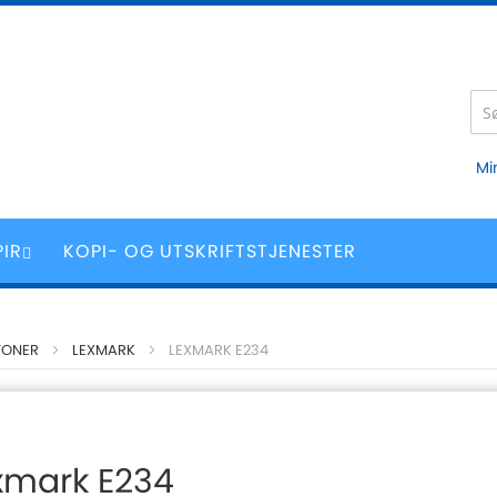
Mi
PIR
KOPI- OG UTSKRIFTSTJENESTER
TONER
LEXMARK
LEXMARK E234
xmark E234