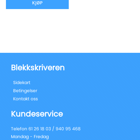
KJØP
Blekkskriveren
Sidekart
Betingelser
Kontakt oss
Kundeservice
Telefon 61 26 18 03 / 940 95 468
Mandag - Fredag