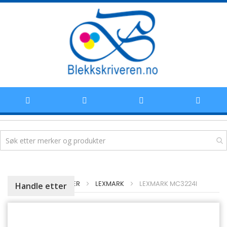
Hoppe
HJEM
LASERTONER
LEXMARK
LEXMARK MC3224I
Handle etter
til
innhold