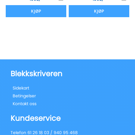
KJØP
KJØP
Blekkskriveren
Sidekart
Betingelser
Kontakt oss
Kundeservice
Telefon 61 26 18 03 / 940 95 468