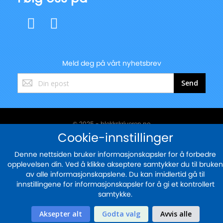
Meld deg på vårt nyhetsbrev
Registrer
Send
deg
for
vårt
nyhetsbrev:
© 2025 - blekkskriveren.no
Cookie-innstillinger
Sikker betaling med
Denne nettsiden bruker informasjonskapsler for å forbedre
opplevelsen din. Ved å klikke akseptere samtykker du til bruken
av alle informasjonskapslene. Du kan imidlertid gå til
innstillingene for informasjonskapsler for å gi et kontrollert
samtykke.
Aksepter alt
Godta valg
Avvis alle