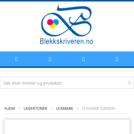
Hoppe
HJEM
LASERTONER
LEXMARK
LEXMARK X264DN
til
innhold