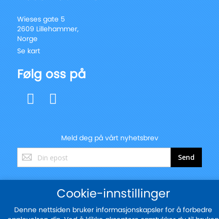
Wieses gate 5
2609 Lillehammer,
Norge
Se kart
Følg oss på
Meld deg på vårt nyhetsbrev
Registrer
Send
deg
for
vårt
Cookie-innstillinger
nyhetsbrev:
© 2025 - blekkskriveren.no
Denne nettsiden bruker informasjonskapsler for å forbedre
Sikker betaling med