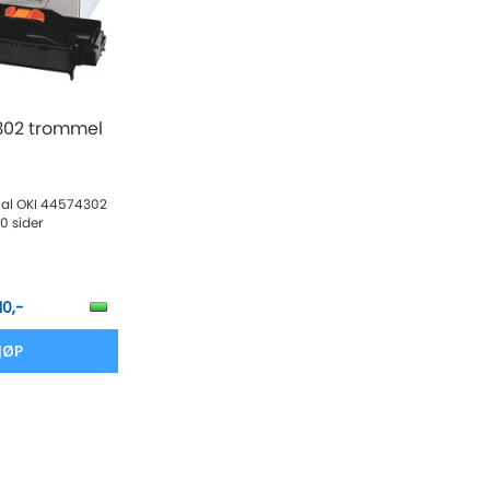
302 trommel
nal OKI 44574302
0 sider
10,-
JØP