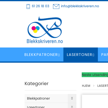
Hoppe
61 26 18 03
info@blekkskriveren.no
til
innhold
BLEKKPATRONER
LASERTONER
PA
Neste utsending
Kategorier
HJEM
LASER
Blekkpatroner
Lasertoner