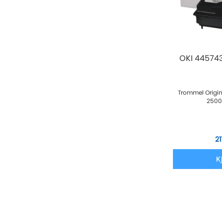
OKI 44574
Trommel Origi
2500
21
K