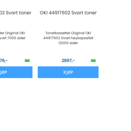
2 Svart toner
OKI 44917602 Svart toner
er Original OKI
Tonerkassetter Original OKI
art 7000 sider
44917602 Svart høykapasitet
12000 sider
176,-
2897,-
JØP
KJØP