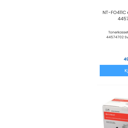
NT-FO411C 
4457
Tonerkassett
44574702 Sv
4
K