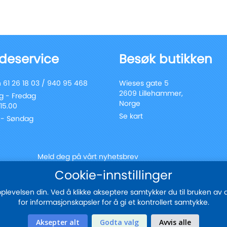
deservice
Besøk butikken
 61 26 18 03 / 940 95 468
Wieses gate 5
2609 Lillehammer,
 - Fredag
Norge
 15.00
Se kart
 - Søndag
Meld deg på vårt nyhetsbrev
Registrer
Cookie-innstillinger
Send
deg
for
evelsen din. Ved å klikke akseptere samtykker du til bruken av all
vårt
for informasjonskapsler for å gi et kontrollert samtykke.
nyhetsbrev:
Sikker betaling med
Aksepter alt
Godta valg
Avvis alle