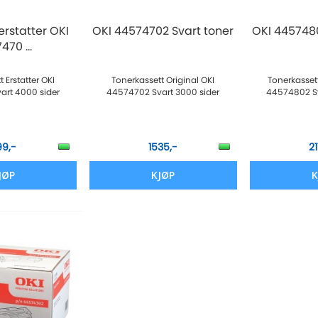
erstatter OKI
OKI 44574702 Svart toner
OKI 4457480
470 ...
 Erstatter OKI
Tonerkassett Original OKI
Tonerkassett
art 4000 sider
44574702 Svart 3000 sider
44574802 Sv
99,-
1535,-
2
JØP
KJØP
K