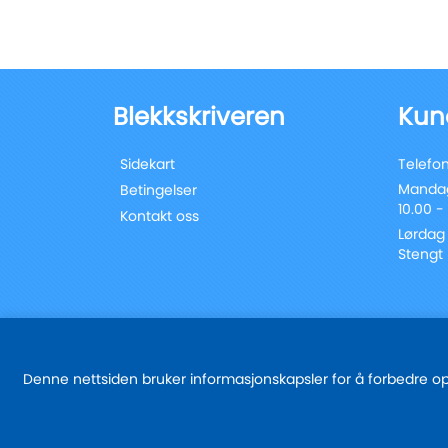
Blekkskriveren
Kun
Sidekart
Telefon
Mandag
Betingelser
10.00 -
Kontakt oss
Lørdag
Stengt
Denne nettsiden bruker informasjonskapsler for å forbedre oppl
© 2025 - blekkskriveren.no