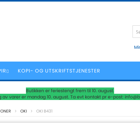
Mi
PIR
KOPI- OG UTSKRIFTSTJENESTER
Butikken er feriestengt frem til 10. august.
 av varer er mandag 10. august. Ta evt kontakt pr e-post: info@b
TONER
OKI
OKI B431