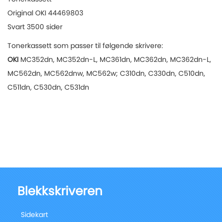
Original OKI 44469803
Svart 3500 sider
Tonerkassett som passer til følgende skrivere:
OKI
MC352dn, MC352dn-L, MC361dn, MC362dn, MC362dn-L,
MC562dn, MC562dnw, MC562w; C310dn, C330dn, C510dn,
C511dn, C530dn, C531dn
Blekkskriveren
Sidekart