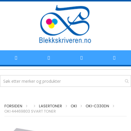
Hoppe
FORSIDEN
LASERTONER
OKI
OKI-C330DN
til
OKI 44469803 SVART TONER
Skip
innhold
to
the