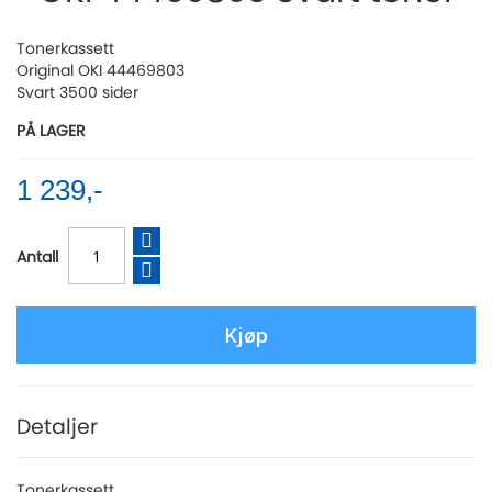
of
the
Tonerkassett
images
Original OKI 44469803
gallery
Svart 3500 sider
PÅ LAGER
1 239,-
Antall
Kjøp
Detaljer
Tonerkassett