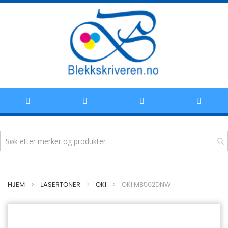
Hoppe
HJEM
LASERTONER
OKI
OKI MB562DNW
til
innhold