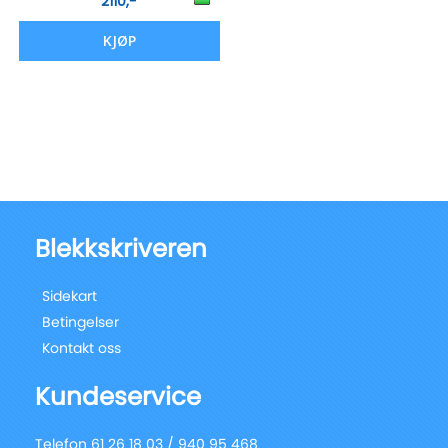
2110,-
KJØP
Blekkskriveren
Sidekart
Betingelser
Kontakt oss
Kundeservice
Telefon 61 26 18 03 / 940 95 468