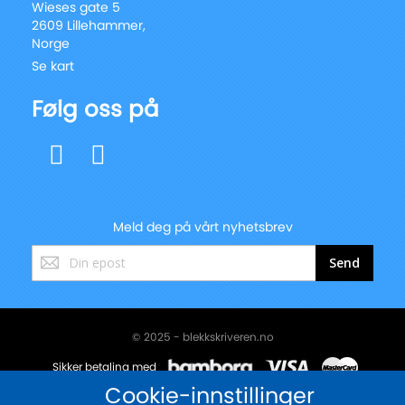
Wieses gate 5
2609 Lillehammer,
Norge
Se kart
Følg oss på
Meld deg på vårt nyhetsbrev
Registrer
Send
deg
for
vårt
nyhetsbrev:
© 2025 - blekkskriveren.no
Sikker betaling med
Cookie-innstillinger