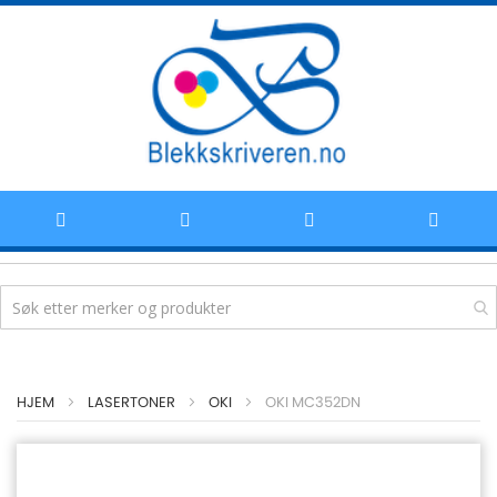
Hoppe
HJEM
LASERTONER
OKI
OKI MC352DN
til
innhold