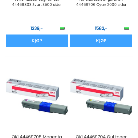
44469803 Svart 3500 sider
44469706 Cyan 2000 sider
1239,-
1582,-
KJØP
KJØP
OKI 44469705 Magenta
OKI 44469704 Gul toner