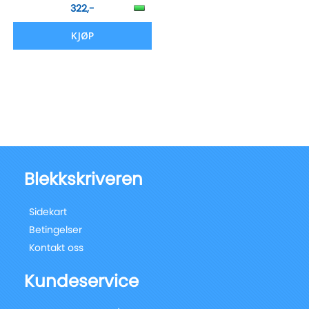
322,-
KJØP
Blekkskriveren
Sidekart
Betingelser
Kontakt oss
Kundeservice