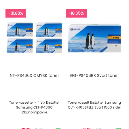
-31.83%
-18.65%
NT-PS406X CMYBK toner
GG-PS406BK Svart toner
Tonerkassetter - 4 stk Erstatter
Tonerkassett Erstatter Samsung
Samsung CLT-P406C
CLT-K406S/ELS Svart 1500 sider
Økonomipakke