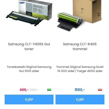
Samsung CLT-Y406S Gul
Samsung CLT-R406
toner
trommel
Tonerkassett Original Samsung
Trommel Original Samsung Svart
Gul 1000 sider
16 000 sider / Farger 4000 sider
499,-
983,-
1550,-
KJØP
KJØP