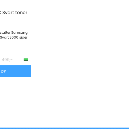
 Svart toner
rstatter Samsung
Svart 3000 sider
-
499,-
JØP