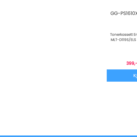
GG-PS1610X
Tonerkassett E
MLT-D119S/ELS 
399,
K