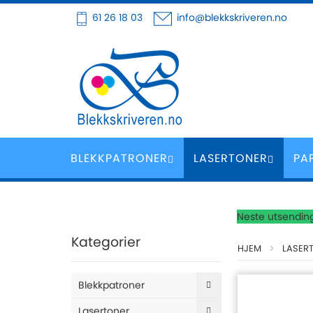
Hoppe
61 26 18 03
info@blekkskriveren.no
til
innhold
BLEKKPATRONER
LASERTONER
PA
Neste utsending
Kategorier
HJEM
LASER
Blekkpatroner
Lasertoner