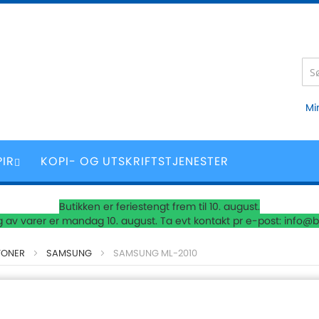
Mi
PIR
KOPI- OG UTSKRIFTSTJENESTER
Butikken er feriestengt frem til 10. august.
 av varer er mandag 10. august. Ta evt kontakt pr e-post: info@b
TONER
SAMSUNG
SAMSUNG ML-2010