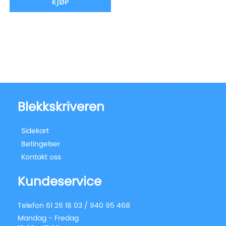
KJØP
Blekkskriveren
Sidekart
Betingelser
Kontakt oss
Kundeservice
Telefon 61 26 18 03 / 940 95 468
Mandag - Fredag