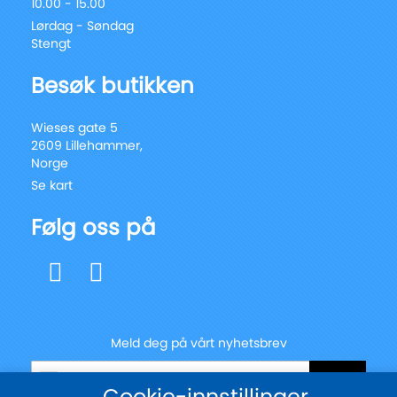
10.00 - 15.00
Lørdag - Søndag
Stengt
Besøk butikken
Wieses gate 5
2609 Lillehammer,
Norge
Se kart
Følg oss på
Meld deg på vårt nyhetsbrev
Registrer
Send
deg
Cookie-innstillinger