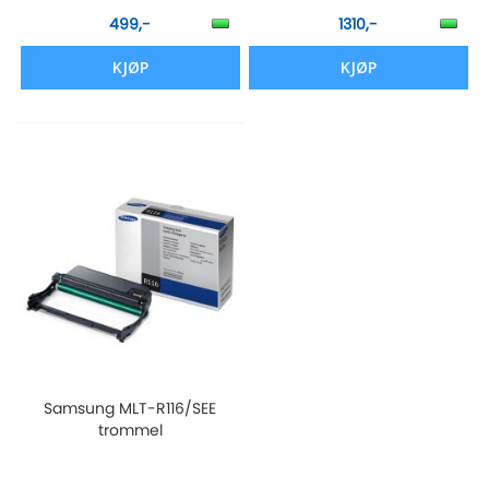
499,-
1310,-
KJØP
KJØP
Samsung MLT-R116/SEE
trommel