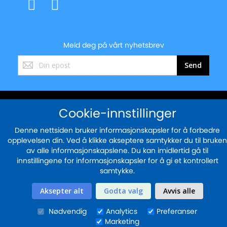
Meld deg på vårt nyhetsbrev
Registrer
Send
deg
for
vårt
nyhetsbrev:
© 2025 - blekkskriveren.no
Cookie-innstillinger
Sikker betaling med
Denne nettsiden bruker informasjonskapsler for å forbedre
opplevelsen din. Ved å klikke akseptere samtykker du til bruken
av alle informasjonskapslene. Du kan imidlertid gå til
innstillingene for informasjonskapsler for å gi et kontrollert
samtykke.
Aksepter alt
Godta valg
Avvis alle
Nødvendig
Analytics
Preferanser
Marketing