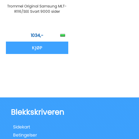
Trommel Original Samsung MLT-
R116/SEE Svart 9000 sider
1034,-
KJØP
Blekkskriveren
Sidekart
Betingelser