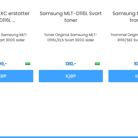
C erstatter
Samsung MLT-D116L Svart
Samsung M
116L ...
toner
tr
er Samsung MLT-
Toner Original Samsung MLT-
Trommel Origi
art 3000 sider
D116L/ELS Svart 3000 sider
R116/SEE Sv
99,-
1310,-
1
JØP
KJØP
K