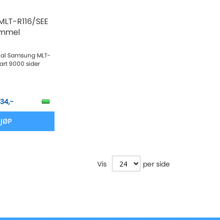
LT-R116/SEE
ommel
nal Samsung MLT-
art 9000 sider
034,-
JØP
Vis
per side