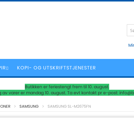
Mi
PIR
KOPI- OG UTSKRIFTSTJENESTER
Butikken er feriestengt frem til 10. august.
 av varer er mandag 10. august. Ta evt kontakt pr e-post: info@b
TONER
SAMSUNG
SAMSUNG SL-M2675FN