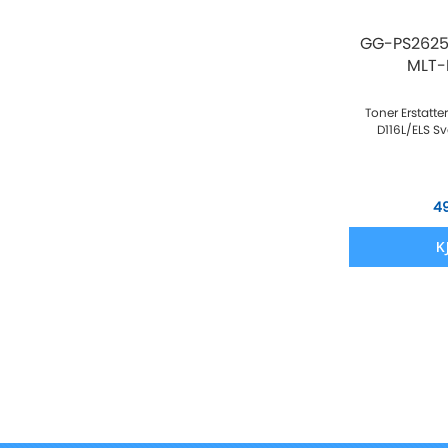
GG-PS2625X
MLT-D
Toner Erstatt
D116L/ELS Sv
4
K