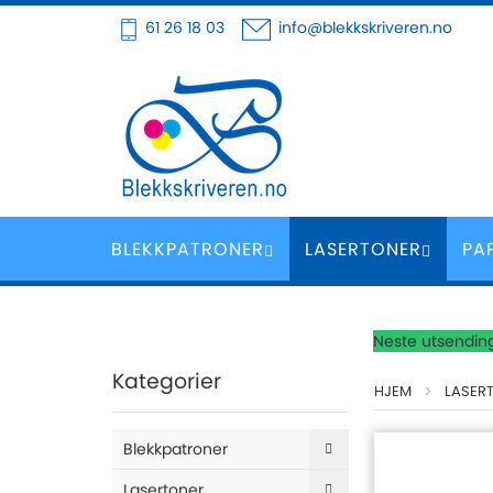
Hoppe
61 26 18 03
info@blekkskriveren.no
til
innhold
BLEKKPATRONER
LASERTONER
PA
Neste utsending
Kategorier
HJEM
LASER
Blekkpatroner
Lasertoner