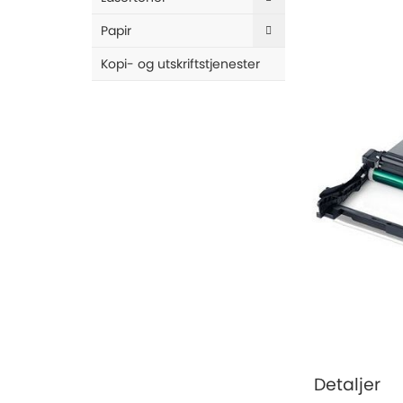
end
of
Papir
the
images
Kopi- og utskriftstjenester
gallery
Skip
to
the
Detaljer
beginning