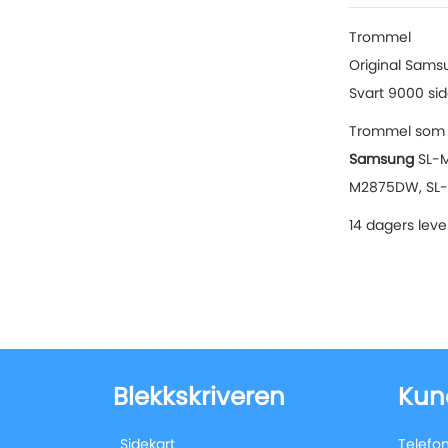
of
the
Trommel
images
Original Sams
gallery
Svart 9000 sid
Trommel som pa
Samsung
SL-
M2875DW, SL-
14 dagers leve
Blekkskriveren
Kun
Sidekart
Telefon