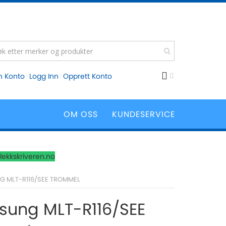
n Konto
Logg Inn
Opprett Konto
OM OSS
KUNDESERVICE
lekkskriveren.no
 MLT-R116/SEE TROMMEL
ung MLT-R116/SEE