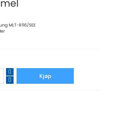
mmel
ung MLT-R116/SEE
der
Kjøp