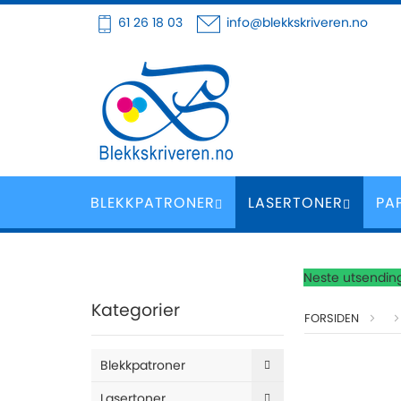
Hoppe
61 26 18 03
info@blekkskriveren.no
til
innhold
BLEKKPATRONER
LASERTONER
PA
Neste utsending
Kategorier
FORSIDEN
Skip
Blekkpatroner
to
the
Lasertoner