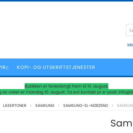
Mi
PIR
KOPI- OG UTSKRIFTSTJENESTER
Butikken er feriestengt frem til 10. august.
 av varer er mandag 10. august. Ta evt kontakt pr e-post: info@b
LASERTONER
SAMSUNG
SAMSUNG-SL-M2825ND
SAMSUNG
Sams