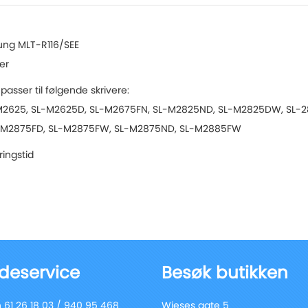
ung MLT-R116/SEE
er
sser til følgende skrivere:
M2625, SL-M2625D, SL-M2675FN, SL-M2825ND, SL-M2825DW, SL-2
M2875FD, SL-M2875FW, SL-M2875ND, SL-M2885FW
ringstid
deservice
Besøk butikken
 61 26 18 03 / 940 95 468
Wieses gate 5