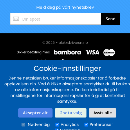
Meld deg på vårt nyhetsbrev
Registrer
Send
deg
for
vårt
nyhetsbrev:
© 2025 - blekkskriveren.no
Sikker betaling med
Cookie-innstillinger
Denne nettsiden bruker informasjonskapsler for å forbedre
opplevelsen din. Ved å klikke akseptere samtykker du til bruken
av alle informasjonskapslene. Du kan imidlertid gå til
innstillingene for informasjonskapsler for å gi et kontrollert
samtykke.
Aksepter alt
Godta valg
Avvis alle
Nødvendig
Analytics
Preferanser