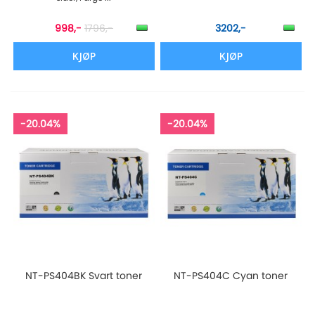
998,-
1796,-
3202,-
KJØP
KJØP
-20.04%
-20.04%
NT-PS404BK Svart toner
NT-PS404C Cyan toner