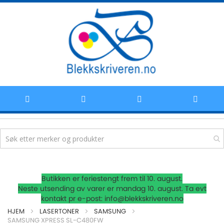
Hoppe
Butikken er feriestengt frem til 10. august.
til
Neste utsending av varer er mandag 10. august. Ta evt
kontakt pr e-post: info@blekkskriveren.no
innhold
HJEM
LASERTONER
SAMSUNG
SAMSUNG XPRESS SL-C480FW