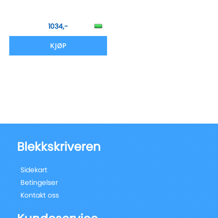
1034,-
KJØP
Blekkskriveren
Sidekart
Betingelser
Kontakt oss